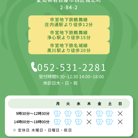
2-84-2
市営地下鉄鶴舞線
庄内通駅より徒歩12分
市営地下鉄鶴舞線
浄心駅より徒歩15分
市営地下鉄名城線
黒川駅より徒歩20分
052-531-2281
受付時間
9:30~12:30 14:00~18:00
休診日
木・日・祝
月
火
水
木
金
土
日
9時30分～12時30分
14時00分～18時00分
※ 定休日 木曜日・日曜日・祝日