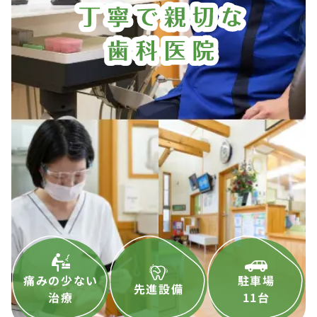
痛みの少ない
駐車場
先進設備
治療
11台