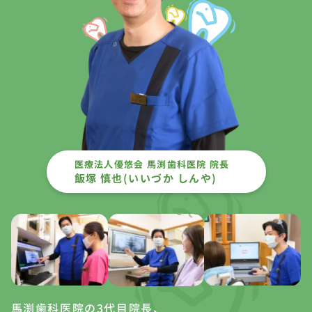
医療法人優悠会 馬渕歯科医院 院長
飯塚 慎也(いいづか しんや)
馬渕歯科医院の3代目院長、