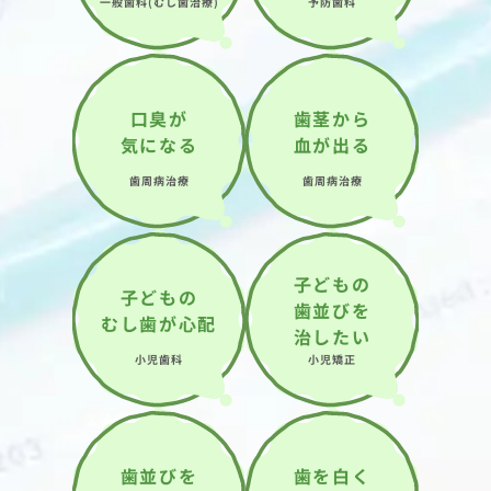
一般歯科(むし歯治療)
予防歯科
口臭が
歯茎から
気になる
血が出る
歯周病治療
歯周病治療
子どもの
子どもの
歯並びを
むし歯が心配
治したい
小児歯科
小児矯正
歯並びを
歯を白く