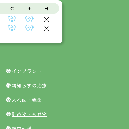
金
土
日
インプラント
親知らずの治療
入れ歯・義歯
詰め物・被せ物
訪問歯科