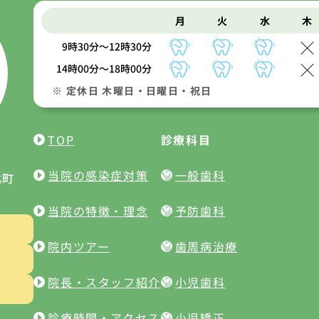
月
火
水
木
9時30分～12時30分
14時00分～18時00分
※ 定休日 木曜日・日曜日・祝日
TOP
診療科目
当院の感染症対策
一般歯科
北町
当院の特徴・理念
予防歯科
院内ツアー
歯周病治療
院長・スタッフ紹介
小児歯科
診療時間・アクセス
小児矯正